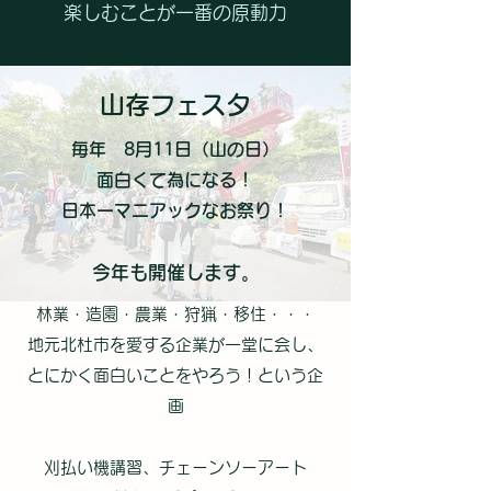
楽しむことが一番の原動力
​山存​フェスタ
毎年 8月11日（山の日）
面白くて為になる！
日本一マニアックなお祭り！
今年も開催します。
林業・造園・農業・狩猟・移住・・・
地元北杜市を愛する企業が一堂に会し、
とにかく面白いことをやろう！という企
画
刈払い機講習、チェーンソーアート