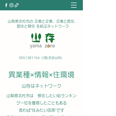
山梨県北杜市の 企業と企業、企業と居住、
居住と移住 を結ぶネットワーク
0551381154
（(有)天女山内）
異業種×情報×住環境
企業と企業がつながる 企業
​山存はネットワーク
と人がつながる 人と人がつ
山梨県北杜市は 移住したい街ランキン
ながる
グ一位を獲得したこともある
言わば“住みたい田舎”です